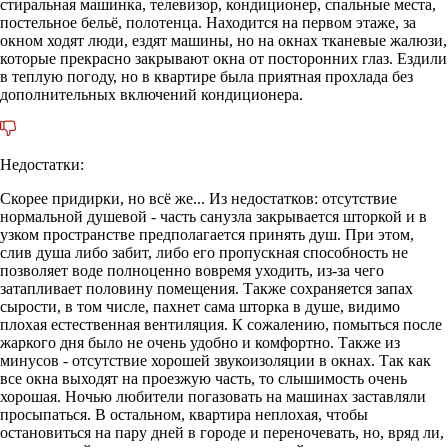
стиральная машинка, телевизор, кондиционер, спальные места,
постельное бельё, полотенца. Находится на первом этаже, за
окном ходят люди, ездят машины, но на окнах тканевые жалюзи,
которые прекрасно закрывают окна от посторонних глаз. Ездили
в теплую погоду, но в квартире была приятная прохлада без
дополнительных включений кондиционера.
Недостатки:
Скорее придирки, но всё же... Из недостатков: отсутствие
нормальной душевой - часть санузла закрывается шторкой и в
узком пространстве предполагается принять душ. При этом,
слив душа либо забит, либо его пропускная способность не
позволяет воде полноценно вовремя уходить, из-за чего
затапливает половину помещения. Также сохраняется запах
сырости, в том числе, пахнет сама шторка в душе, видимо
плохая естественная вентиляция. К сожалению, помыться после
жаркого дня было не очень удобно и комфортно. Также из
минусов - отсутствие хорошей звукоизоляции в окнах. Так как
все окна выходят на проезжую часть, то слышимость очень
хорошая. Ночью любители погазовать на машинах заставляли
просыпаться. В остальном, квартира неплохая, чтобы
остановиться на пару дней в городе и переночевать, но, вряд ли,