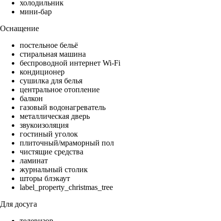
холодильник
мини-бар
Оснащение
постельное бельё
стиральная машина
беспроводной интернет Wi-Fi
кондиционер
сушилка для белья
центральное отопление
балкон
газовый водонагреватель
металлическая дверь
звукоизоляция
гостиный уголок
плиточный/мраморный пол
чистящие средства
ламинат
журнальный столик
шторы блэкаут
label_property_christmas_tree
Для досуга
телевизор