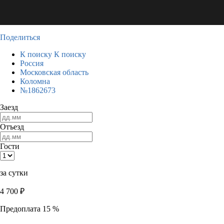
Поделиться
К поиску
К поиску
Россия
Московская область
Коломна
№1862673
Заезд
Отъезд
Гости
за сутки
4 700
₽
Предоплата 15 %